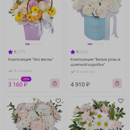
5
(577)
5
(630)
Композиция "Эхо весны"
Композиция "Белые розы в
шляпной коробке"
В наличии
В наличии
-25%
4 210 ₽
3 160 ₽
4 910 ₽