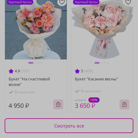
Крупный бутон
Крупный бутон
4.9
(187)
5
(408)
Букет "На счастливой
Букет "Касание весны"
волне"
В наличии
В наличии
-10%
4 060 ₽
4 950 ₽
3 650 ₽
Смотреть все