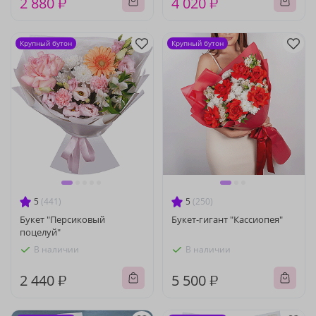
2 880 ₽
4 020 ₽
Крупный бутон
Крупный бутон
5
(441)
5
(250)
Букет "Персиковый
Букет-гигант "Кассиопея"
поцелуй"
В наличии
В наличии
2 440 ₽
5 500 ₽