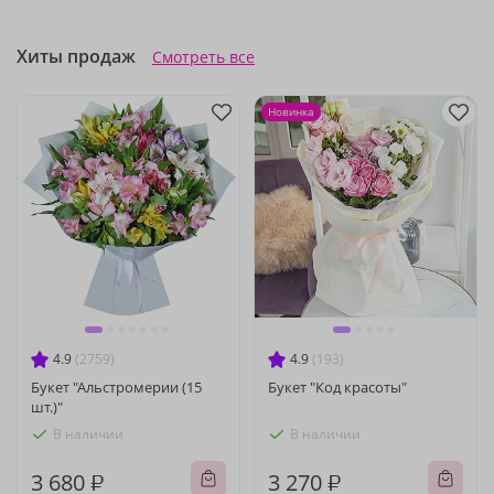
Хиты продаж
Смотреть все
Новинка
4.9
(2759)
4.9
(193)
Букет "Альстромерии (15
Букет "Код красоты"
шт.)"
В наличии
В наличии
3 680 ₽
3 270 ₽