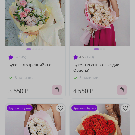
5
(185)
4.9
(193)
Букет "Внутренний свет"
Букет-гигант "Созвездие
Ориона"
В наличии
В наличии
3 650 ₽
4 550 ₽
Крупный бутон
Крупный бутон