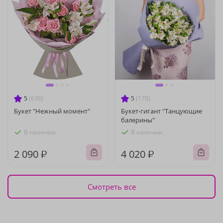
5
(636)
5
(178)
Букет "Нежный момент"
Букет-гигант "Танцующие
балерины"
В наличии
В наличии
2 090 ₽
4 020 ₽
Смотреть все