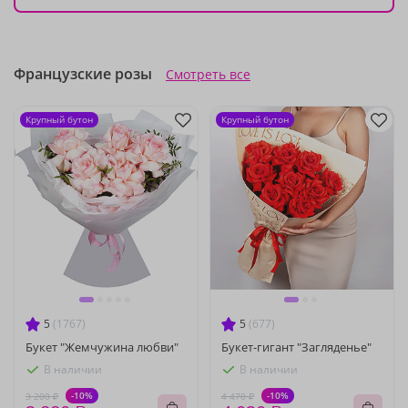
Французские розы
Смотреть все
Крупный бутон
Крупный бутон
5
(1767)
5
(677)
Букет "Жемчужина любви"
Букет-гигант "Загляденье"
В наличии
В наличии
-10%
-10%
3 200 ₽
4 470 ₽