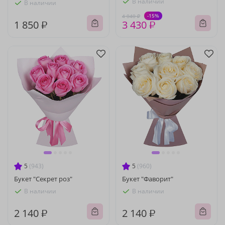
В наличии
В наличии
-15%
4 040 ₽
1 850 ₽
3 430 ₽
5
(943)
5
(960)
Букет "Секрет роз"
Букет "Фаворит"
В наличии
В наличии
2 140 ₽
2 140 ₽