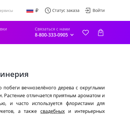
Статус заказа
Войти
ервисы
авки
Связаться с нами
8-800-333-0905
цинерия
о побеги вечнозелёного дерева с округлыми
и. Растение отличается приятным ароматом и
тью, и часто используется флористами для
укетов, а также
свадебных
и интерьерных