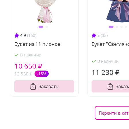
4.9
(160)
5
(32)
Букет из 11 пионов
Букет "Светляч
В наличии
В наличии
10 650 ₽
11 230 ₽
12 530 ₽
-15%
Заказать
Заказ
Перейти в кат