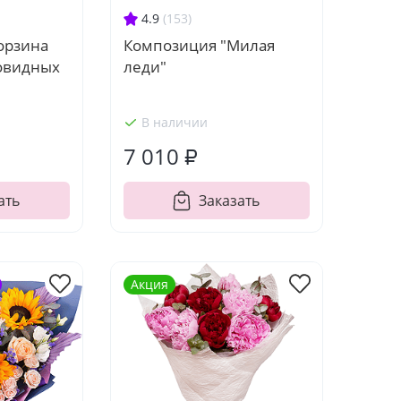
4.9
(153)
орзина
Композиция "Милая
овидных
леди"
В наличии
7 010 ₽
ать
Заказать
Акция