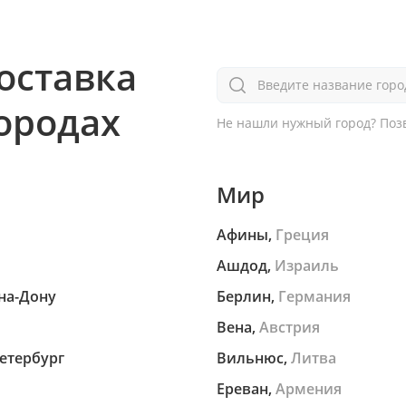
оставка
Введите название горо
городах
Не нашли нужный город?
Позв
Мир
Афины,
Греция
Ашдод,
Израиль
на-Дону
Берлин,
Германия
Вена,
Австрия
етербург
Вильнюс,
Литва
Ереван,
Армения