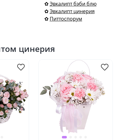
✿
Эвкалипт бэби блю
✿
Эвкалипт цинерия
✿
Питтоспорум
птом цинерия