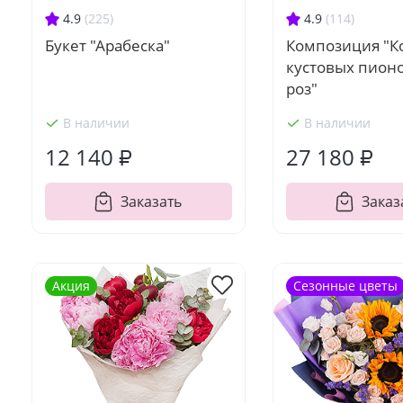
4.9
(225)
4.9
(114)
Букет "Арабеска"
Композиция "К
кустовых пион
роз"
В наличии
В наличии
12 140 ₽
27 180 ₽
Заказать
Заказ
Акция
Сезонные цветы