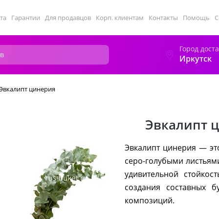
та
Гарантии
Для продавцов
Корп. клиентам
Контакты
Помощь
С
Город дост
Иркутск
Эвкалипт цинерия
Эвкалипт 
Эвкалипт цинерия — эт
серо-голубыми листьям
удивительной стойкос
создания составных б
композиций.