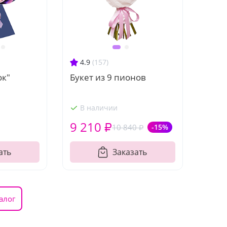
4.9
(157)
ок"
Букет из 9 пионов
В наличии
9 210 ₽
10 840 ₽
-15%
ать
Заказать
алог