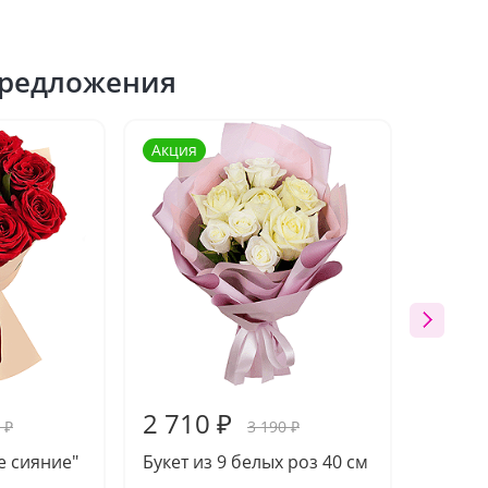
редложения
Акция
Акция
2 710 ₽
3 22
 ₽
3 190 ₽
е сияние"
Букет из 9 белых роз 40 см
Букет 