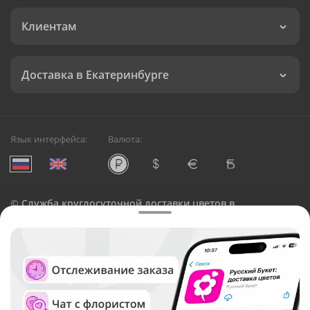
Клиентам
Доставка в Екатеринбурге
Язык интерфейса:
Валюта:
©
Служба круглосуточной доставки цветов в
Екатеринбурге
Русский Букет, 2026
Общество с ограниченной ответственностью «Технология»
ОГРН: 1195476081745, ИНН: 5410081997
Юридический адрес: г. Новосибирск, ул. Ипподромская,
д.42, оф. 3