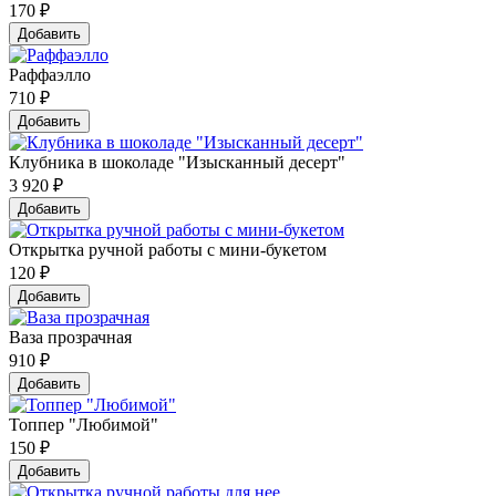
170
₽
Добавить
Раффаэлло
710
₽
Добавить
Клубника в шоколаде "Изысканный десерт"
3 920
₽
Добавить
Открытка ручной работы с мини-букетом
120
₽
Добавить
Ваза прозрачная
910
₽
Добавить
Топпер "Любимой"
150
₽
Добавить