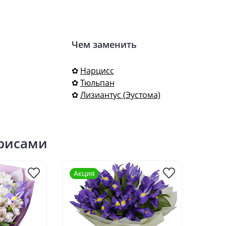
Чем заменить
✿
Нарцисс
✿
Тюльпан
✿
Лизиантус (Эустома)
ирисами
Акция