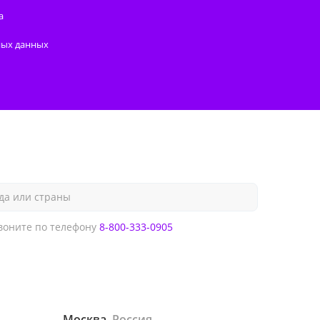
а
ных данных
да или страны
оните по телефону
8-800-333-0905
Москва,
Россия