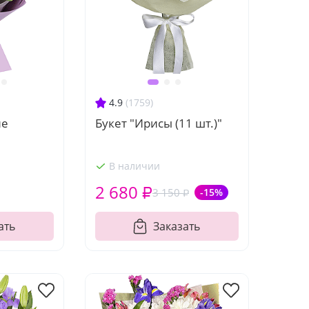
4.9
(1759)
ие
Букет "Ирисы (11 шт.)"
В наличии
2 680 ₽
3 150 ₽
-15%
ать
Заказать