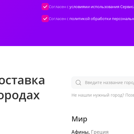
Согласен с
условиями использования Сервис
Согласен с
политикой обработки персональ
оставка
Введите название горо
городах
Не нашли нужный город?
Позв
Мир
Афины,
Греция