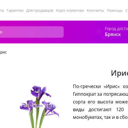
та
Гарантии
Для продавцов
Корп. клиентам
Контакты
Помощь
С
Город дост
Брянск
рис
Ири
По-гречески «Ирис» оз
Гиппократ за потрясающ
сорта его высота може
виды достигают 120 
монобукетах, так и в с