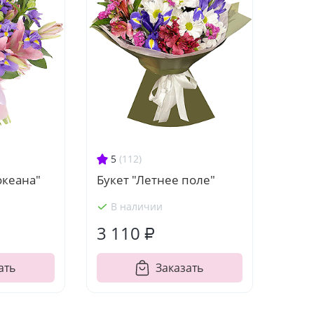
5
(112)
Букет "Летнее поле"
океана"
В наличии
3 110 ₽
ать
Заказать