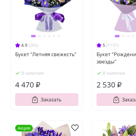
4.9
(282)
5
(1137)
Букет "Летняя свежесть"
Букет "Рожден
звезды"
В наличии
В наличии
4 470 ₽
2 530 ₽
Заказать
Заказ
Акция