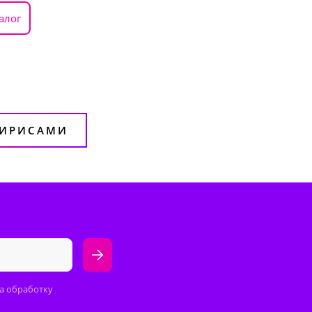
алог
 ИРИСАМИ
а обработку