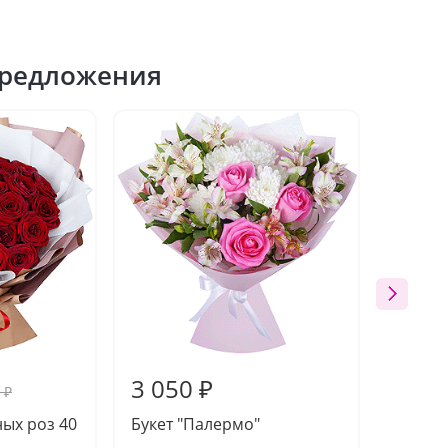
редложения
3 050 ₽
2 31
 ₽
ных роз 40
Букет "Палермо"
Букет 