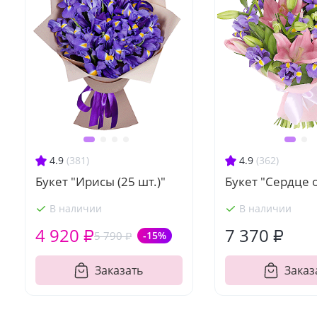
4.9
(381)
4.9
(362)
Букет "Ирисы (25 шт.)"
Букет "Сердце 
В наличии
В наличии
4 920 ₽
7 370 ₽
5 790 ₽
-15%
Заказать
Заказ