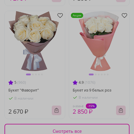
Акция
5
(960)
4.9
(1076)
Букет "Фаворит"
Букет из 9 белых роз
В наличии
В наличии
-15%
3 350 ₽
2 670 ₽
2 850 ₽
Смотреть все