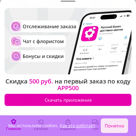
5
(76)
4.9
(453)
Букет "Сказочная фантазия"
Композиция "Звездочка"
В наличии
В наличии
3 840 ₽
3 320 ₽
Скидка
500 руб.
на первый заказ по коду
APP500
Скачать приложение
Мы используем cookies.
Как это работает
.
Понятно
Главная
Каталог
Корзина
Чат
Войти