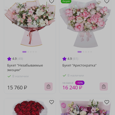
Акция
4.9
(49)
4.9
(61)
Букет "Незабываемые
Букет "Аристократка"
эмоции"
В наличии
В наличии
-10%
18 040 ₽
15 760 ₽
16 240 ₽