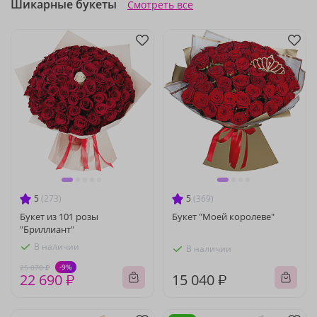
Шикарные букеты
Смотреть все
5
(273)
5
(369)
Букет из 101 розы
Букет "Моей королеве"
"Бриллиант"
В наличии
В наличии
-9%
25 070 ₽
22 690 ₽
15 040 ₽