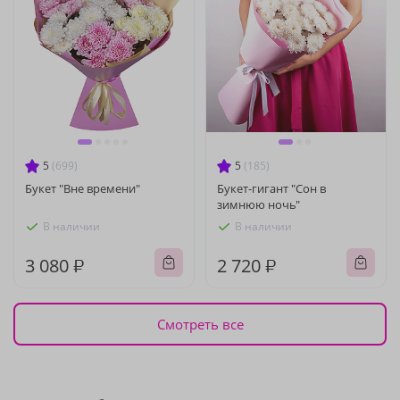
5
(699)
5
(185)
Букет "Вне времени"
Букет-гигант "Сон в
зимнюю ночь"
В наличии
В наличии
3 080 ₽
2 720 ₽
Смотреть все