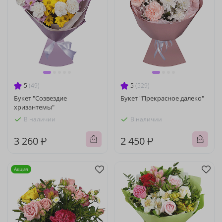
5
(49)
5
(529)
Букет "Созвездие
Букет "Прекрасное далеко"
хризантемы"
В наличии
В наличии
3 260 ₽
2 450 ₽
Акция