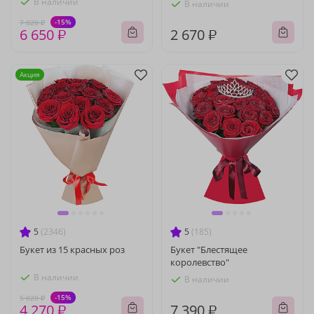
В наличии
В наличии
-15%
7 820 ₽
6 650 ₽
2 670 ₽
Акция
5
(2346)
5
(185)
Букет из 15 красных роз
Букет "Блестящее
королевство"
В наличии
В наличии
-15%
5 020 ₽
4 270 ₽
7 390 ₽