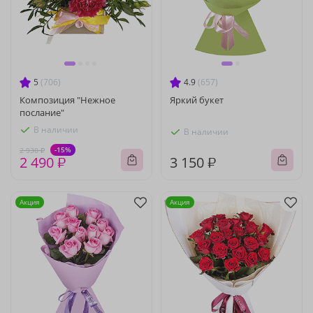
5
(706)
4.9
(657)
Композиция "Нежное
Яркий букет
послание"
В наличии
В наличии
-15%
2 930 ₽
2 490 ₽
3 150 ₽
Акция
Акция