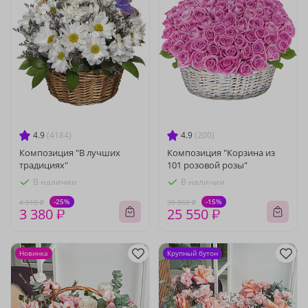
4.9
(4184)
4.9
(200)
Композиция "В лучших
Композиция "Корзина из
традициях"
101 розовой розы"
В наличии
В наличии
-25%
-15%
4 510 ₽
30 060 ₽
3 380 ₽
25 550 ₽
Новинка
Крупный бутон