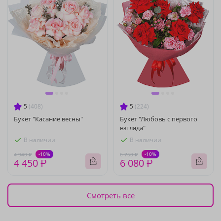
5
(408)
5
(224)
Букет "Касание весны"
Букет "Любовь с первого
взгляда"
В наличии
В наличии
-10%
-10%
4 940 ₽
6 760 ₽
4 450 ₽
6 080 ₽
Смотреть все