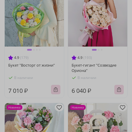
4.9
(179)
4.9
(193)
Букет "Восторг от жизни"
Букет-гигант "Созвездие
Ориона"
В наличии
В наличии
7 010 ₽
6 040 ₽
Новинка
Новинка