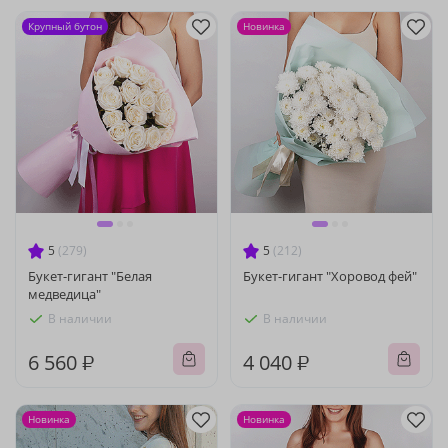
Крупный бутон
Новинка
5
(279)
5
(212)
Букет-гигант "Белая
Букет-гигант "Хоровод фей"
медведица"
В наличии
В наличии
6 560 ₽
4 040 ₽
Новинка
Новинка