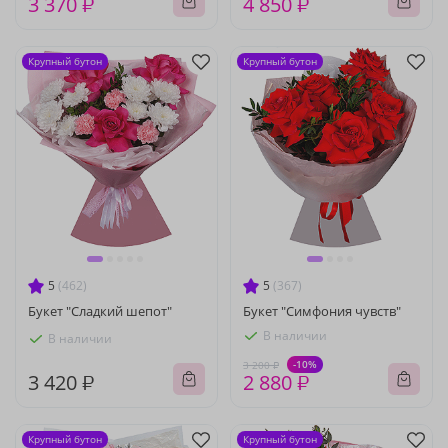
3 370 ₽
4 850 ₽
Крупный бутон
Крупный бутон
5
(462)
5
(367)
Букет "Сладкий шепот"
Букет "Симфония чувств"
В наличии
В наличии
-10%
3 200 ₽
3 420 ₽
2 880 ₽
Крупный бутон
Крупный бутон