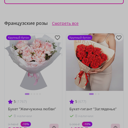
Французские розы
Смотреть все
Крупный бутон
Крупный бутон
5
(1767)
5
(677)
Букет "Жемчужина любви"
Букет-гигант "Загляденье"
В наличии
В наличии
-10%
-10%
3 740 ₽
5 390 ₽